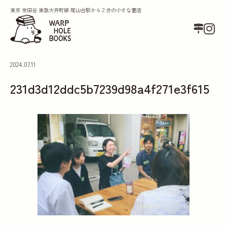
東京 世田谷 東急大井町線 尾山台駅から２分の小さな書店
2024.07.11
231d3d12ddc5b7239d98a4f271e3f615