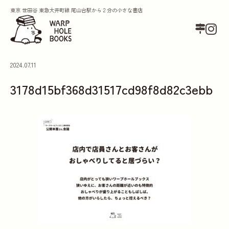
東京 世田谷 東急大井町線 尾山台駅から２分の小さな書店
2024.07.11
3178d15bf368d31517cd98f8d82c3ebb