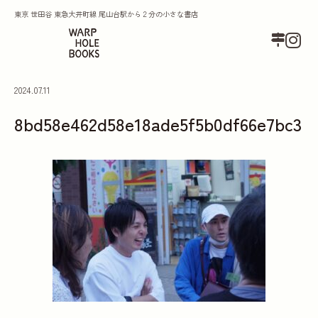
東京 世田谷 東急大井町線 尾山台駅から２分の小さな書店
2024.07.11
8bd58e462d58e18ade5f5b0df66e7bc3