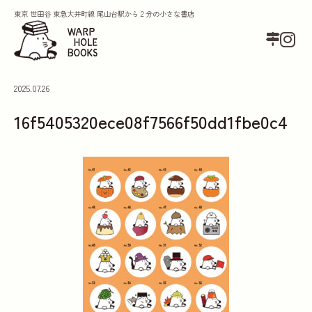
東京 世田谷 東急大井町線 尾山台駅から２分の小さな書店
2025.07.26
16f5405320ece08f7566f50dd1fbe0c4