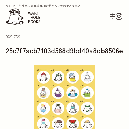
東京 世田谷 東急大井町線 尾山台駅から２分の小さな書店
2025.07.26
25c7f7acb7103d588d9bd40a8db8506e