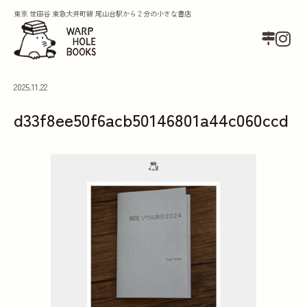
東京 世田谷 東急大井町線 尾山台駅から２分の小さな書店
2025.11.22
d33f8ee50f6acb50146801a44c060ccd