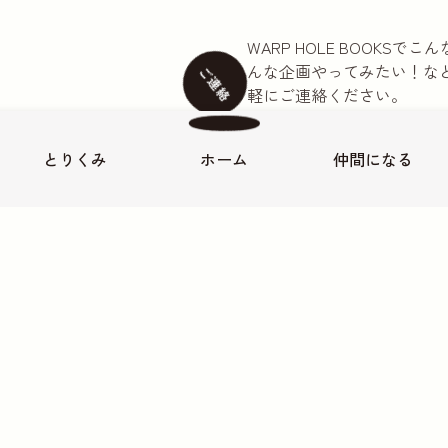
WARP HOLE BOOKS
んな企画やってみたい！な
ご連絡
軽にご連絡ください。
本のご注文は公式LINEア
お名前
必須
とりくみ
ホーム
仲間に
なる
-17 神谷ビル103
メールアドレス
必須
お電話番号
お問い合わせ内容
本の持ち込みについて
取材に
ご連絡内容
必須