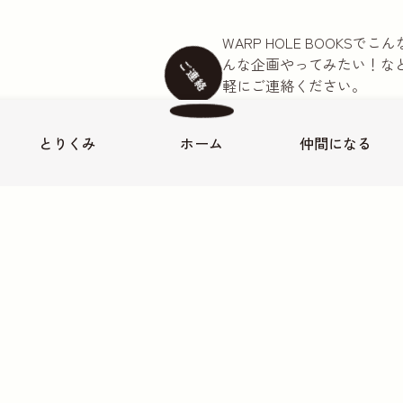
WARP HOLE BOOKS
んな企画やってみたい！な
ご連絡
軽にご連絡ください。
本のご注文は公式LINEア
お名前
必須
とりくみ
ホーム
仲間に
なる
-17 神谷ビル103
メールアドレス
必須
お電話番号
お問い合わせ内容
本の持ち込みについて
取材に
ご連絡内容
必須