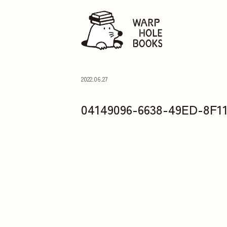
2022.06.27
04149096-6638-49ED-8F