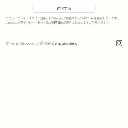
このウェブサイトはスパム対策としてGoogleが提供するreCAPTCHAを使用しています。
Googleの
プライバシーポリシー
及び
利用規約
が適用されることをご了承ください。
© warpholebooks.jp
/
運営会社
shipyard.design