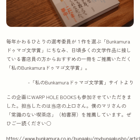
毎年かわるひとりの選考委員が１作を選ぶ「Bunkamura
ドゥマゴ文学賞」にちなみ、日頃多くの文学作品に接し
ている書店員の方からおすすめの一冊をご推薦いただく
「私のBunkamuraドゥマゴ文学賞」。
-「私のBunkamuraドゥマゴ文学賞」サイトより
この企画にWARP HOLE BOOKSも参加させていただきま
した。担当したのは当店の上口さん。僕のマリさんの
「常識のない喫茶店」（柏書房）を推薦しています。ぜ
ひご一読ください○
https://www.bunkamura.co.jp/bungaku/mybungakusho/articl