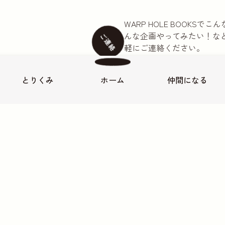
WARP HOLE BOOKS
んな企画やってみたい！な
ご連絡
軽にご連絡ください。
本のご注文は公式LINEア
お名前
必須
とりくみ
ホーム
仲間に
なる
-17 神谷ビル103
メールアドレス
必須
お電話番号
お問い合わせ内容
本の持ち込みについて
取材に
ご連絡内容
必須